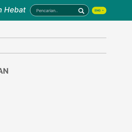
n Hebat
ENG
AN