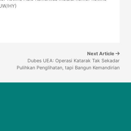
(UW/HY)
Next Article
Dubes UEA: Operasi Katarak Tak Sekadar
Pulihkan Penglihatan, tapi Bangun Kemandirian