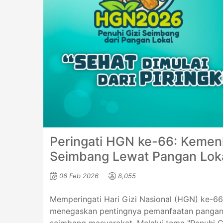
Peringati HGN ke-66: Kemenk
Seimbang Lewat Pangan Lok
06 Feb 2026
8,055
Memperingati Hari Gizi Nasional (HGN) ke-66
menegaskan pentingnya pemanfaatan pangan l
seimbang masyarakat. Melalui tema "Penuhi G