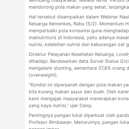
mendorong pola makan yang sehat, terjangka
Hal tersebut disampaikan dalam Webinar Nasi
Keluarga Kemenkes, Rabu (5/2). Momentum HG
memperbaiki pola konsumsi guna menghadapi t
malnutrition) di Indonesia, yaitu adanya masa
nutrisi, kelebihan nutrisi dan kekurangan zat g
Direktur Pelayanan Kesehatan Keluarga, Love
dihadapi. Berdasarkan data Survei Status Gizi
mengalami stunting, sementara 37,8% orang 
(
overweight
).
"Kondisi ini diperparah dengan pola makan 
kita kurang makan sayur dan buah. Oleh karena 
kami mengajak masyarakat menerapkan konse
yang kaya nutrisi," ujar Daisy.
Pentingnya pangan lokal diperkuat oleh pand
Profesor Rimbawan. Menurutnya, pangan loka
pangan impor.