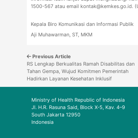
1500-567 atau email
kontak@kemkes.go.id
. 
Kepala Biro Komunikasi dan Informasi Publik
Aji Muhawarman, ST, MKM
Previous Article
RS Lengkap Berkualitas Ramah Disabilitas dan
Tahan Gempa, Wujud Komitmen Pemerintah
Hadirkan Layanan Kesehatan Inklusif
Ministry of Health Republic of Indonesia
Jl. H.R. Rasuna Said, Block X-5, Kav. 4–9
South Jakarta 12950
Indonesia