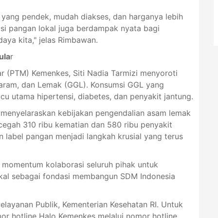
k yang pendek, mudah diakses, dan harganya lebih
si pangan lokal juga berdampak nyata bagi
aya kita," jelas Rimbawan.
ula
r
ar (PTM) Kemenkes, Siti Nadia Tarmizi menyoroti
 Garam, dan Lemak (GGL). Konsumsi GGL yang
cu utama hipertensi, diabetes, dan penyakit jantung.
a menyelaraskan kebijakan pengendalian asam lemak
cegah 310 ribu kematian dan 580 ribu penyakit
label pangan menjadi langkah krusial yang terus
i momentum kolaborasi seluruh pihak untuk
okal sebagai fondasi membangun SDM Indonesia
 Pelayanan Publik, Kementerian Kesehatan RI. Untuk
or hotline Halo Kemenkes melalui nomor hotline