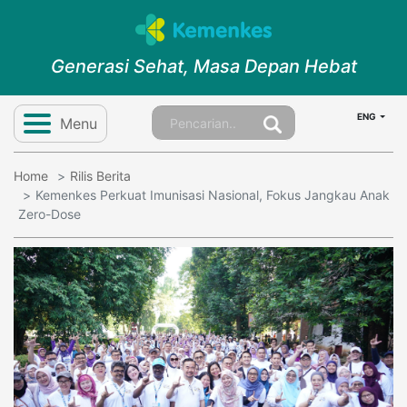
Generasi Sehat, Masa Depan Hebat
ENG
Menu
Home
Rilis Berita
Kemenkes Perkuat Imunisasi Nasional, Fokus Jangkau Anak
Zero-Dose