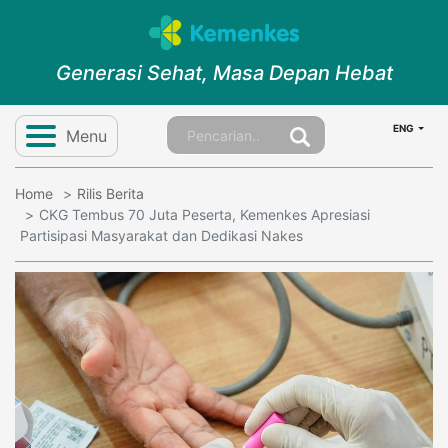
Generasi Sehat, Masa Depan Hebat
ENG
Menu
Home
Rilis Berita
CKG Tembus 70 Juta Peserta, Kemenkes Apresiasi
Partisipasi Masyarakat dan Dedikasi Nakes