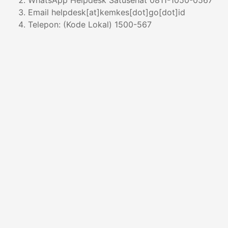
WhatsApp Helpdesk Satusehat 0811-1050-0567
Email
helpdesk[at]kemkes[dot]go[dot]id
Telepon: (Kode Lokal) 1500-567