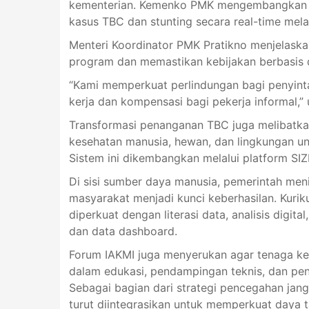
kementerian. Kemenko PMK mengembangkan A
kasus TBC dan stunting secara real-time melalu
Menteri Koordinator PMK Pratikno menjelask
program dan memastikan kebijakan berbasis 
“Kami memperkuat perlindungan bagi penyinta
kerja dan kompensasi bagi pekerja informal,” 
Transformasi penanganan TBC juga melibatk
kesehatan manusia, hewan, dan lingkungan un
Sistem ini dikembangkan melalui platform SIZ
Di sisi sumber daya manusia, pemerintah men
masyarakat menjadi kunci keberhasilan. Kuri
diperkuat dengan literasi data, analisis digit
dan data dashboard.
Forum IAKMI juga menyerukan agar tenaga ke
dalam edukasi, pendampingan teknis, dan pe
Sebagai bagian dari strategi pencegahan jan
turut diintegrasikan untuk memperkuat daya 