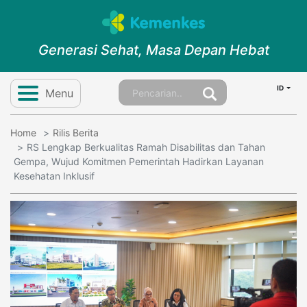
Generasi Sehat, Masa Depan Hebat
ID
Menu
Home
Rilis Berita
RS Lengkap Berkualitas Ramah Disabilitas dan Tahan
Gempa, Wujud Komitmen Pemerintah Hadirkan Layanan
Kesehatan Inklusif