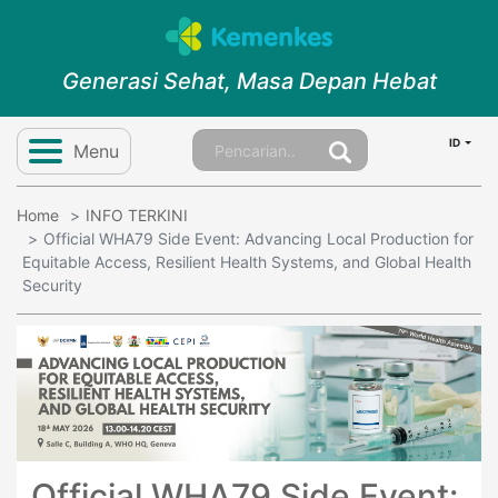
Generasi Sehat, Masa Depan Hebat
ID
Menu
Home
INFO TERKINI
Official WHA79 Side Event: Advancing Local Production for
Equitable Access, Resilient Health Systems, and Global Health
Security
Official WHA79 Side Event: