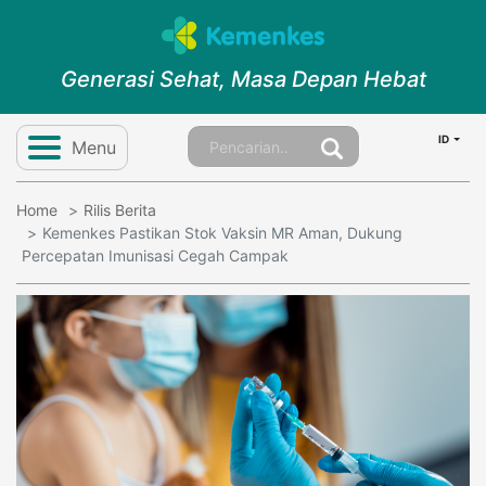
Generasi Sehat, Masa Depan Hebat
ID
Menu
Home
Rilis Berita
Kemenkes Pastikan Stok Vaksin MR Aman, Dukung
Percepatan Imunisasi Cegah Campak