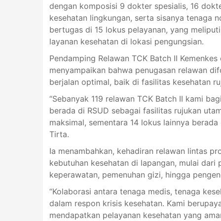
dengan komposisi 9 dokter spesialis, 16 dokt
kesehatan lingkungan, serta sisanya tenaga n
bertugas di 15 lokus pelayanan, yang meliput
layanan kesehatan di lokasi pengungsian.
Pendamping Relawan TCK Batch II Kemenkes d
menyampaikan bahwa penugasan relawan difo
berjalan optimal, baik di fasilitas kesehatan r
“Sebanyak 119 relawan TCK Batch II kami bag
berada di RSUD sebagai fasilitas rujukan ut
maksimal, sementara 14 lokus lainnya berada 
Tirta.
Ia menambahkan, kehadiran relawan lintas pro
kebutuhan kesehatan di lapangan, mulai dari p
keperawatan, pemenuhan gizi, hingga pengend
“Kolaborasi antara tenaga medis, tenaga kes
dalam respon krisis kesehatan. Kami berupa
mendapatkan pelayanan kesehatan yang aman,