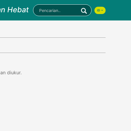
an Hebat
ID
an diukur.