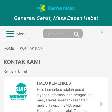
Generasi Sehat, Masa Depan Hebat
ID
Menu
HOME
KONTAK KAMI
KONTAK KAMI
Kontak Kami
HALO KEMENKES
Halo Kemenkes adalah pusat
layanan informasi dan pengaduan
masyarakat seputar kesehatan
melalui telepon, SMS, email.
Hubungi kami melalui: Telepon: