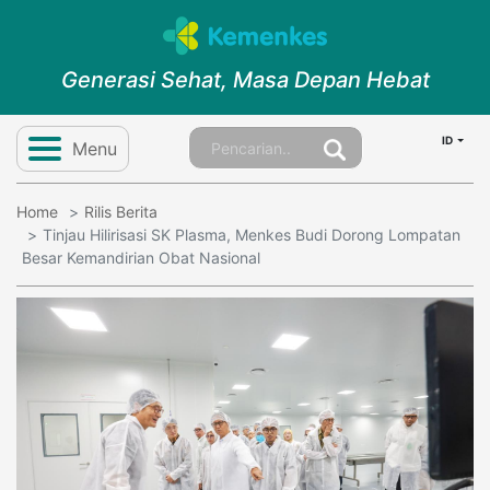
Generasi Sehat, Masa Depan Hebat
ID
Menu
Home
Rilis Berita
Tinjau Hilirisasi SK Plasma, Menkes Budi Dorong Lompatan
Besar Kemandirian Obat Nasional